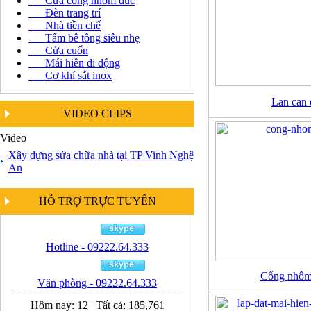
Cửa cổng nhôm đúc
Đèn trang trí
Nhà tiền chế
Tấm bê tông siêu nhẹ
Cửa cuốn
Mái hiên di động
Cơ khí sắt inox
Lan can
VIDEO CLIPS
Video
Xây dựng sửa chữa nhà tại TP Vinh Nghệ
An
HỖ TRỢ TRỰC TUYẾN
Hotline - 09222.64.333
Cổng nhôm
Văn phòng - 09222.64.333
Hôm nay:
12
|
Tất cả:
185,761