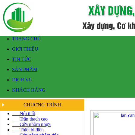
TRANG CHỦ
GIỚI THIỆU
TIN TỨC
SẢN PHẨM
DỊCH VỤ
KHÁCH HÀNG
CHƯƠNG TRÌNH
Nội thất
Trần thạch cao
Cửa nhôm nhựa
Thiết bị điện