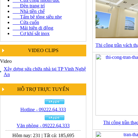
Cửa cổng nhôm đúc
Đèn trang trí
Nhà tiền chế
Tấm bê tông siêu nhẹ
Cửa cuốn
Mái hiên di động
Cơ khí sắt inox
Thi công trần vách t
VIDEO CLIPS
Video
Xây dựng sửa chữa nhà tại TP Vinh Nghệ
An
HỖ TRỢ TRỰC TUYẾN
Hotline - 09222.64.333
Thi công trần thạ
Văn phòng - 09222.64.333
Hôm nay:
231
|
Tất cả:
185,695