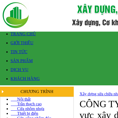
TRANG CHỦ
GIỚI THIỆU
TIN TỨC
SẢN PHẨM
DỊCH VỤ
KHÁCH HÀNG
CHƯƠNG TRÌNH
Xây dựng sửa chữa nh
Nội thất
CÔNG TY
Trần thạch cao
Cửa nhôm nhựa
vực xây d
Thiết bị điện