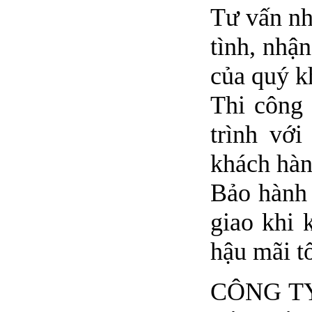
Tư vấn nh
tình, nhậ
của quý k
Thi công 
trình vớ
khách hàng
Bảo hành 
giao khi 
hậu mãi tố
CÔNG TY