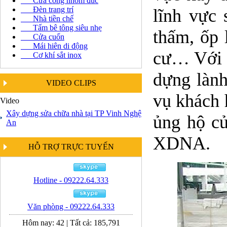
Cửa cổng nhôm đúc
Đèn trang trí
lĩnh vực 
Nhà tiền chế
Tấm bê tông siêu nhẹ
thấm, ốp 
Cửa cuốn
Mái hiên di động
cư… Với đ
Cơ khí sắt inox
dựng lành
VIDEO CLIPS
vụ khách 
Video
Xây dựng sửa chữa nhà tại TP Vinh Nghệ
ủng hộ củ
An
XDNA.
HỖ TRỢ TRỰC TUYẾN
Hotline - 09222.64.333
Văn phòng - 09222.64.333
Hôm nay:
42
|
Tất cả:
185,791