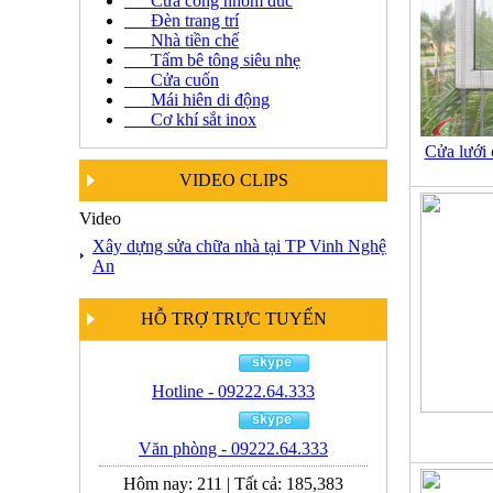
Cửa cổng nhôm đúc
Đèn trang trí
Nhà tiền chế
Tấm bê tông siêu nhẹ
Cửa cuốn
Mái hiên di động
Cơ khí sắt inox
Cửa lưới
VIDEO CLIPS
Video
Xây dựng sửa chữa nhà tại TP Vinh Nghệ
An
HỖ TRỢ TRỰC TUYẾN
Hotline - 09222.64.333
Văn phòng - 09222.64.333
Hôm nay:
211
|
Tất cả:
185,383