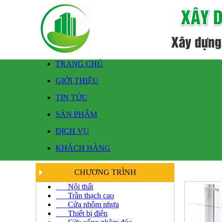
TRANG CHỦ
GIỚI THIỆU
TIN TỨC
SẢN PHẨM
DỊCH VỤ
KHÁCH HÀNG
CHƯƠNG TRÌNH
Nội thất
Trần thạch cao
Cửa nhôm nhựa
Thiết bị điện